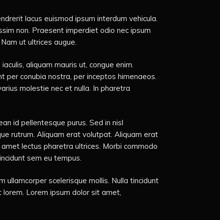
endrerit lacus euismod ipsum interdum vehicula.
issim non. Praesent imperdiet odio nec ipsum
 Nam ut ultrices augue.
 iaculis, aliquam mauris ut, congue enim.
ent per conubia nostra, per inceptos himenaeos.
rius molestie nec et nulla. In pharetra
n id pellentesque purus. Sed in nisl
sque rutrum. Aliquam erat volutpat. Aliquam erat
it amet lectus pharetra ultrices. Morbi commodo
 tincidunt sem eu tempus.
 ullamcorper scelerisque mollis. Nulla tincidunt
it lorem. Lorem ipsum dolor sit amet,