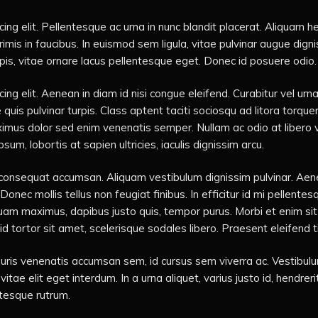
ing elit. Pellentesque ac urna in nunc blandit placerat. Aliquam h
is in faucibus. In euismod sem ligula, vitae pulvinar augue dign
is, vitae ornare lacus pellentesque eget. Donec id posuere odio.
ng elit. Aenean in diam id nisi congue eleifend. Curabitur vel urna
quis pulvinar turpis. Class aptent taciti sociosqu ad litora torqu
mus dolor sed enim venenatis semper. Nullam ac odio at libero va
, lobortis at sapien ultricies, iaculis dignissim arcu.
 consequat accumsan. Aliquam vestibulum dignissim pulvinar. Aenea
onec mollis tellus non feugiat finibus. In efficitur id mi pellente
 quam maximus, dapibus justo quis, tempor purus. Morbi et enim s
id tortor sit amet, scelerisque sodales libero. Praesent eleifend
auris venenatis accumsan sem, id cursus sem viverra ac. Vestibulum
tae elit eget interdum. In a urna aliquet, varius justo id, hendrer
ntesque rutrum.