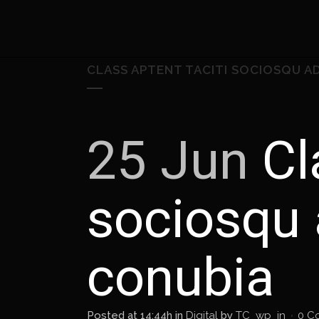
CLASS APTENT TACITI SOCIOSQU A
25 Jun
Cla
sociosqu 
conubia
Posted at 14:44h
in
Digital
by
TC_wp_in
0 C