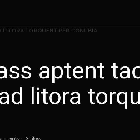
D LITORA TORQUENT PER CONUBIA
ss aptent tac
ad litora torq
omments
0
Likes